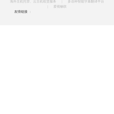
海外主机托管、云主机租赁服务
|
多语种智能字幕翻译平台
|
爱视畅联
友情链接
: