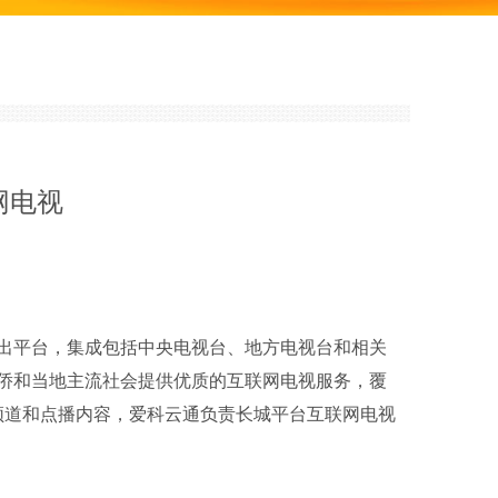
网电视
出平台，集成包括中央电视台、地方电视台和相关
华侨和当地主流社会提供优质的互联网电视服务，覆
频道和点播内容，爱科云通负责长城平台互联网电视