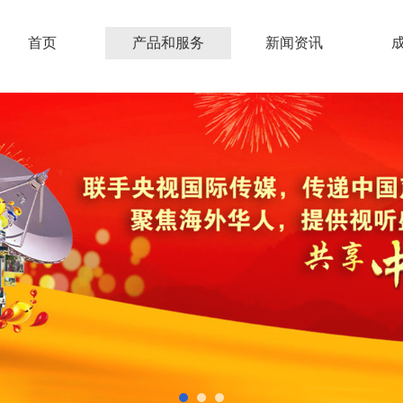
首页
产品和服务
新闻资讯