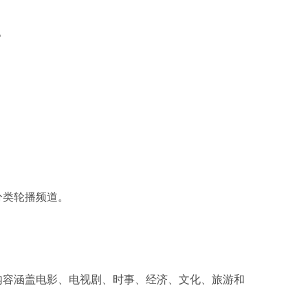
道。
分类轮播频道。
内容涵盖电影、电视剧、时事、经济、文化、旅游和