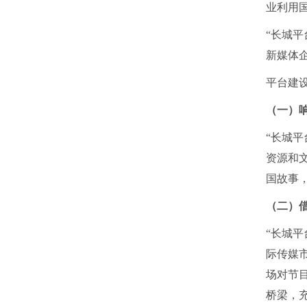
业利用
“长城
新媒体
平台建
（一）
“长城
资源和
国故事
（二）
“长城
际传媒
场对节
桥梁，