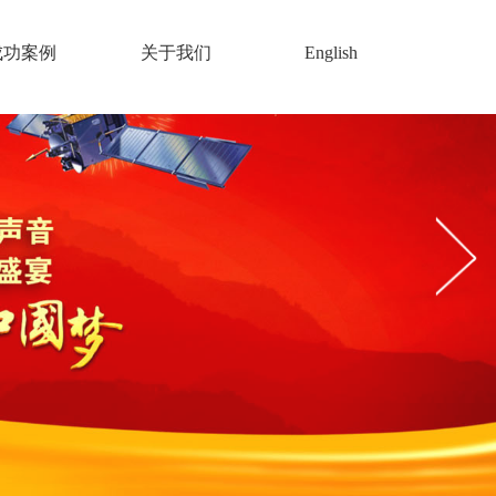
成功案例
关于我们
English