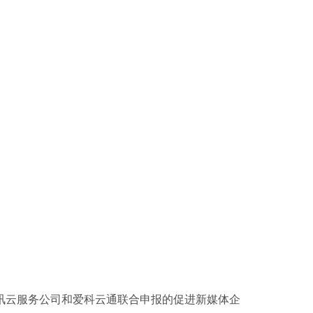
通讯云服务公司和爱科云通联合申报的促进新媒体企